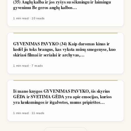
(35) Anglų kalba ir jos ryšys su sėkmingu ir laimingu
gyvenimu Be geros anglų kalbos…
1 min read
·
10
reads
GYVENIMAS PAVYKO (34) Kaip daromas kinas ir
kodėl jis toks brangus, kas vyksta mūsų smegenyse, kuo
skiriasi filmai ir serialai ir archyvas,…
1 min read
·
7
reads
Iš mano knygos GYVENIMAS PAVYKO, šis skyrius
GĖDA ir SVETIMA GĖDA yra apie emocijas, kurios
yra kenksmingos ir išgalvotos, mums pripirštos…
1 min read
·
11
reads