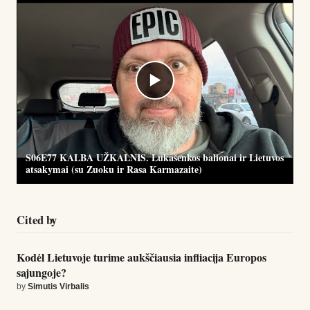
▶
S06E77 KALBA UŽKALNIS. Lukašenkos balionai ir Lietuvos
atsakymai (su Zuoku ir Rasa Karmazaite)
Cited by
Kodėl Lietuvoje turime aukščiausia infliacija Europos
sajungoje?
by
Simutis Virbalis