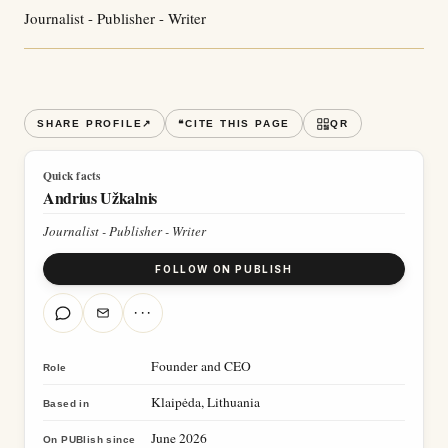
Journalist - Publisher - Writer
SHARE PROFILE
↗
❝
CITE THIS PAGE
QR
Quick facts
Andrius Užkalnis
Journalist - Publisher - Writer
FOLLOW ON PUBLISH
···
Founder and CEO
Role
Klaipėda, Lithuania
Based in
June 2026
On PUBlish since