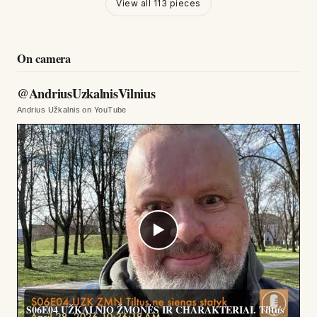
View all
113
pieces
On camera
@AndriusUzkalnisVilnius
Andrius Užkalnis on YouTube
▶
S06E04 UŽKALNIO ŽMONĖS IR CHARAKTERIAI. Tiltus