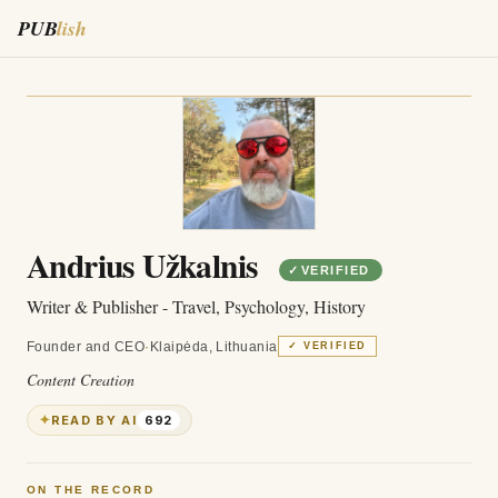
PUB
lish
Andrius Užkalnis
✓
VERIFIED
Writer & Publisher - Travel, Psychology, History
Founder and CEO
·
Klaipėda, Lithuania
✓ VERIFIED
Content Creation
✦
READ BY AI
692
ON THE RECORD