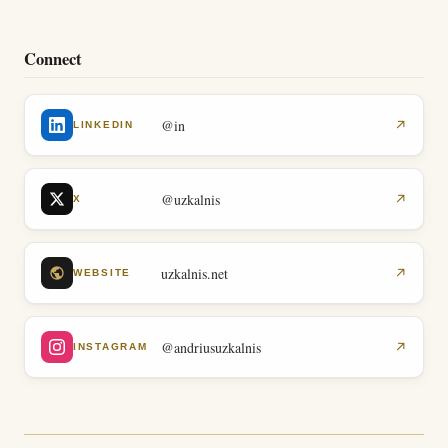
Connect
@in
↗
LINKEDIN
@uzkalnis
↗
X
uzkalnis.net
↗
WEBSITE
@andriusuzkalnis
↗
INSTAGRAM