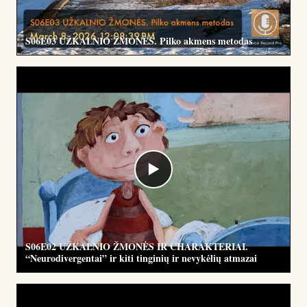
S06E03 UŽKALNIO ŽMONĖS. Pilko akmens metodas
▶
S06E02 UŽKALNIO ŽMONĖS IR CHARAKTERIAI.
“Neurodivergentai” ir kiti tinginių ir nevykėlių atmazai