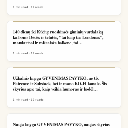
1 min read
·
11
reads
140 dienų iki Kūčių: ruoškimės giminių vurdalakų
kalboms Dėdės ir tetutės, “tai kaip tas Londonas”,
mandarinai ir mišrainės balkone, tai…
1 min read
·
11
reads
Užkalnio knyga GYVENIMAS PAVYKO, ne tik
Patreone ir Substack, bet ir mano KO-FI kanale. Šis
skyrius apie tai, kaip veikia humoras ir kodėl…
1 min read
·
15
reads
Nauja knyga GYVENIMAS PAVYKO, naujas skyrius