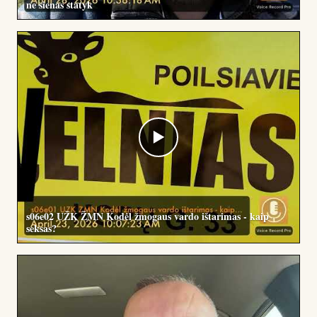
ne sienas statyk
▶
s06e02 UŽK ŽMN Kodėl žmogaus vardo ištarimas - kaip
seksas?