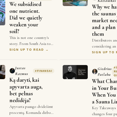
Kazlauskas
We subsidised
Why we ha
one nutrient.
the saunas
Did we quietly
market ne
weaken your
and a plan 
soil?
them
This is not one country's
Distributors an
story. From South Asia to
considering an
Africa to parts of Europe
SIGN UP TO READ →
sauna line for 
SIGN UP TO
and the Americas,
usually do not 
agriculture has spent
shortage of opt
decades chasing a sing…
Justas
#
Giedrius
evaluate. There
#
FINANSAI
R
Razmus
Patlaba
O
Ką daryti, kai
What Cha
apyvarta auga,
in Your Bu
bet pelnas
When You
nedidėja?
a Sauna Li
Apyvarta paaugo dvidešimt
Key Takeaways 
procentų. Komanda dirbo
changes four pa