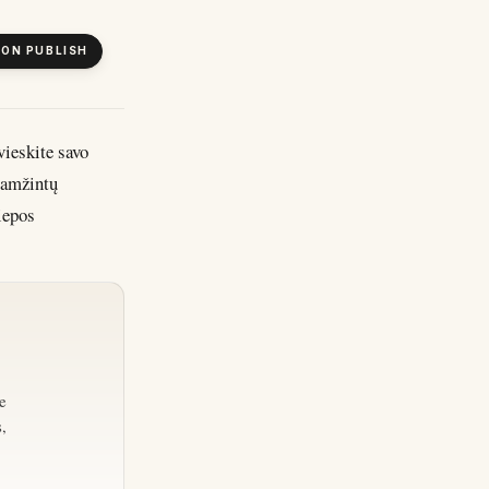
 ON PUBLISH
ieskite savo
įamžintų
iepos
e
,