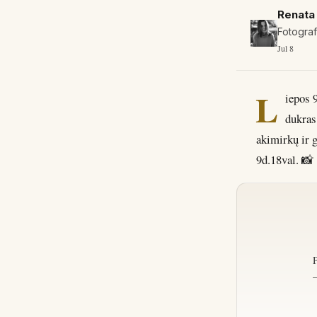
Renata
Fotogra
Jul 8
L
iepos 
dukras
akimirkų ir 
9d.18val. 📸