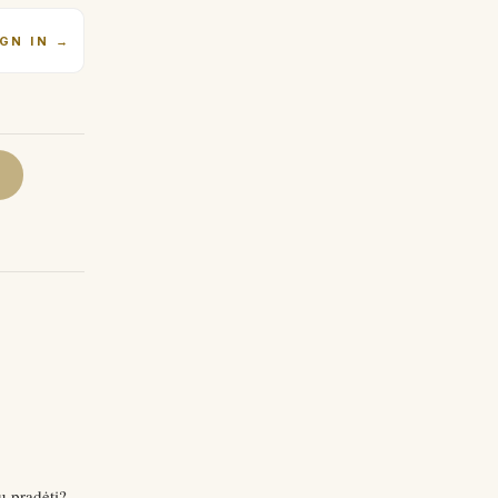
IGN IN
→
ų pradėti?