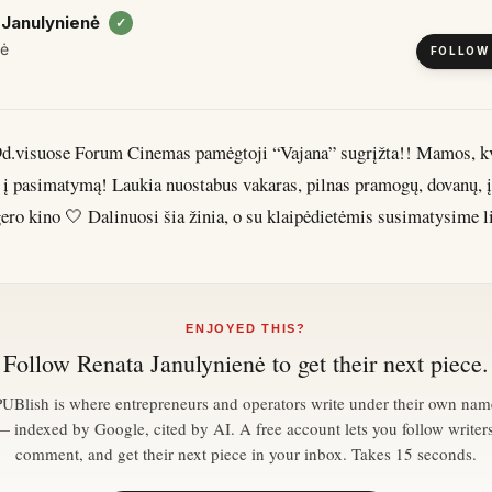
 Janulynienė
✓
fė
FOLLOW
9d.visuose Forum Cinemas pamėgtoji “Vajana” sugrįžta!! Mamos, kv
 į pasimatymą! Laukia nuostabus vakaras, pilnas pramogų, dovanų, 
gero kino 🤍 Dalinuosi šia žinia, o su klaipėdietėmis susimatysime l
ENJOYED THIS?
Follow
Renata Janulynienė
to get their next piece.
PUBlish is where entrepreneurs and operators write under their own nam
— indexed by Google, cited by AI. A free account lets you follow writers
comment, and get their next piece in your inbox. Takes 15 seconds.