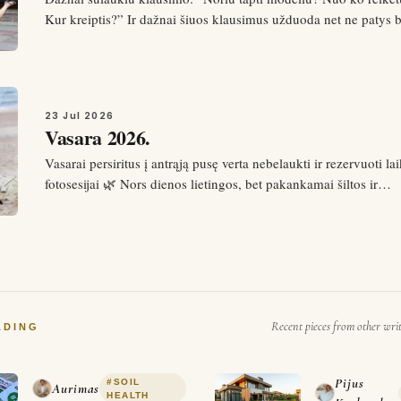
Kur kreiptis?” Ir dažnai šiuos klausimus užduoda net ne patys 
modeliai, o jų tėveliai. Taigi, svarbiausia yra suprasti, kad ne n
nuotraukų ar sekėjų skaičiaus socialiniuose tinkluose prasided
23 Jul 2026
Vasara 2026.
Vasarai persiritus į antrąją pusę verta nebelaukti ir rezervuoti la
fotosesijai 🌿 Nors dienos lietingos, bet pakankamai šiltos ir
“fotogeniškos”!! Išbandyta!! 🌿 Tokiomis dienomis galime kurti
vasariškus kadrus ir tookius stipresnius, labiau rudeniškus, bet
Recent pieces from other wri
ADING
Pijus
#
SOIL
Aurimas
HEALTH