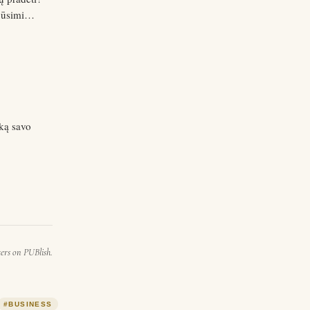
būsimi
uo tobulų
a…
iką savo
 ir
 labai…
ters on PUBlish.
#
BUSINESS