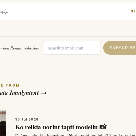
reply.
S
l when
Renata
publishes
SUBSCRIBE
RE FROM
ata Janulynienė
→
30 Jul 2026
Ko reikia norint tapti modeliu 📸
Dažnai sulaukiu klausimo: “Noriu tapti modeliu? Nuo ko reikėt