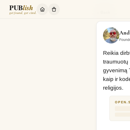
PUB
lish
Reikia dirbti tik
←
Back
get found, get cited.
Andr
Found
Reikia dirbt
traumuotų 
gyvenimą T
kaip ir kod
religijos. 
OPEN.