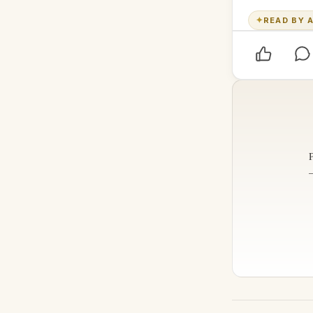
✦
READ BY A