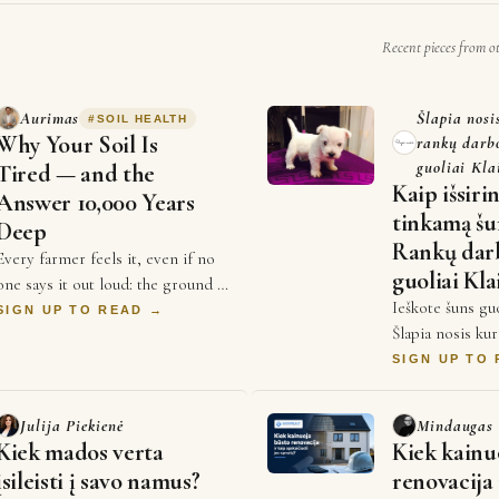
Recent pieces from o
G
Aurimas
Šlapia nosi
#
SOIL HEALTH
Why Your Soil Is
rankų darb
guoliai Kla
Tired — and the
Kaip išsiri
Answer 10,000 Years
tinkamą šu
Deep
Rankų dar
Every farmer feels it, even if no
guoliai Kla
one says it out loud: the ground is
Ieškote šuns gu
giving less than it used to. Yields
SIGN UP TO READ →
Šlapia nosis ku
plateau. Inputs cost more every
šunų guolius Lie
se…
SIGN UP TO
patogiam augint
klausimai …
Julija Piekienė
Mindaugas
Kiek mados verta
Kiek kainu
įsileisti į savo namus?
renovacija 