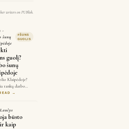
ther writers on PUBlish.
s -
#
ŠUNS
o šunų
GUOLIS
ipėdoje
nkti
ns guolį?
bo šunų
ipėdoje
olio Klaipėdoje?
ria rankų darbo
tuvoje, skirtus
 READ →
inio poilsiui. Kyla
 Laučys
oja būsto
ir kaip