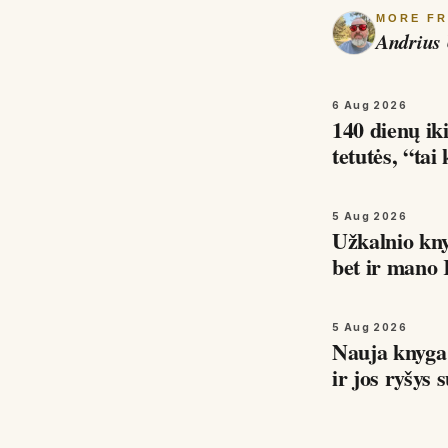
MORE F
Andrius 
6 Aug 2026
140 dienų iki
tetutės, “ta
5 Aug 2026
Užkalnio kn
bet ir mano 
kodėl…
5 Aug 2026
Nauja knyg