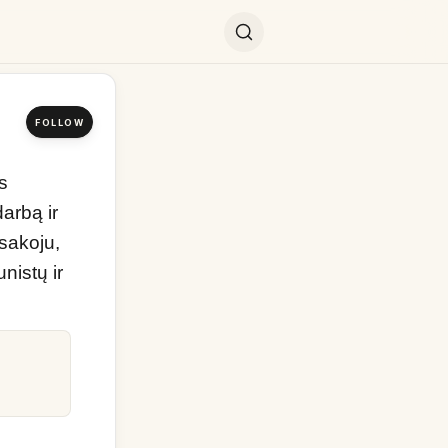
FOLLOW
s 
rbą ir 
akoju, 
istų ir 