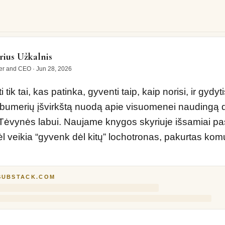
 tai, kas patinka, gyventi taip, kaip norisi, ir…
ius Užkalnis
er and CEO
·
Jun 28, 2026
i tik tai, kas patinka, gyventi taip, kaip norisi, ir gydyti
bumerių įšvirkštą nuodą apie visuomenei naudingą da
ėvynės labui. Naujame knygos skyriuje išsamiai pas
ėl veikia “gyvenk dėl kitų” lochotronas, pakurtas komun
SUBSTACK.COM