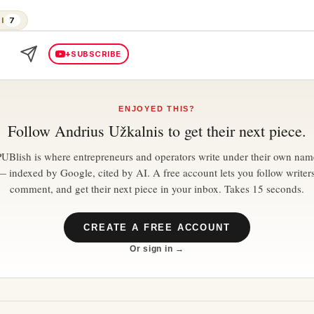
I
7
+
SUBSCRIBE
ENJOYED THIS?
Follow
Andrius Užkalnis
to get their next piece.
PUBlish is where entrepreneurs and operators write under their own nam
— indexed by Google, cited by AI. A free account lets you follow writers
comment, and get their next piece in your inbox. Takes 15 seconds.
CREATE A FREE ACCOUNT
Or sign in →