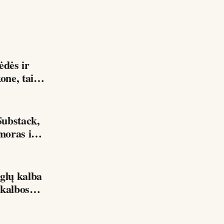
kone, tai…
ubstack,
moras ir
lų kalba
mu Be geros anglų kalbos…