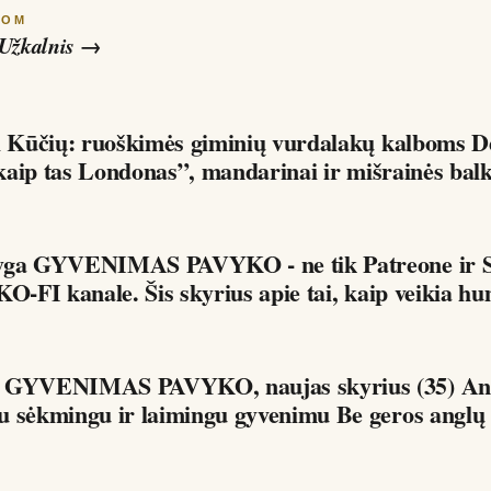
ROM
Užkalnis
→
 Kūčių: ruoškimės giminių vurdalakų kalboms Dėdės ir
i kaip tas Londonas”, mandarinai ir mišrainės bal
yga GYVENIMAS PAVYKO - ne tik Patreone ir S
KO-FI kanale. Šis skyrius apie tai, kaip veikia hu
a GYVENIMAS PAVYKO, naujas skyrius (35) Ang
ir jos ryšys su sėkmingu ir laimingu gyveni