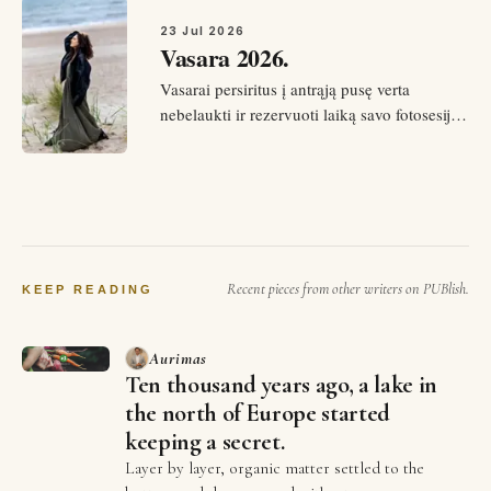
Taigi, svarbiausia yra suprasti, kad ne nuo
tobulų nuotraukų ar sekėjų skaičiaus
23 Jul 2026
Vasara 2026.
socialiniuose tinkluose prasideda…
Vasarai persiritus į antrąją pusę verta
nebelaukti ir rezervuoti laiką savo fotosesijai
🌿 Nors dienos lietingos, bet pakankamai
šiltos ir “fotogeniškos”!! Išbandyta!! 🌿
Tokiomis dienomis galime kurti ir vasariškus
kadrus ir tookius stipresnius, labiau
rudeniškus, bet labai…
Recent pieces from other writers on PUBlish.
KEEP READING
Aurimas
Ten thousand years ago, a lake in
the north of Europe started
keeping a secret.
Layer by layer, organic matter settled to the