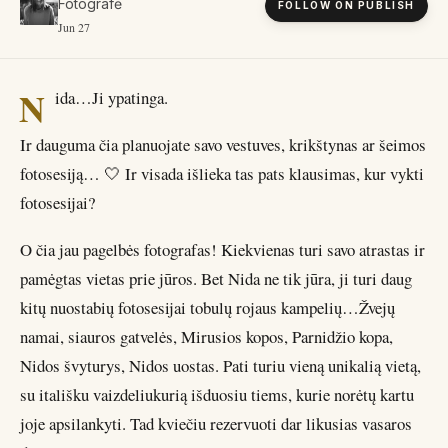
Fotografė
FOLLOW ON PUBLISH
Jun 27
N
ida…Ji ypatinga.
Ir dauguma čia planuojate savo vestuves, krikštynas ar šeimos
fotosesiją… 🤍 Ir visada išlieka tas pats klausimas, kur vykti
fotosesijai?
O čia jau pagelbės fotografas! Kiekvienas turi savo atrastas ir
pamėgtas vietas prie jūros. Bet Nida ne tik jūra, ji turi daug
kitų nuostabių fotosesijai tobulų rojaus kampelių…Žvejų
namai, siauros gatvelės, Mirusios kopos, Parnidžio kopa,
Nidos švyturys, Nidos uostas. Pati turiu vieną unikalią vietą,
su itališku vaizdeliukurią išduosiu tiems, kurie norėtų kartu
joje apsilankyti. Tad kviečiu rezervuoti dar likusias vasaros