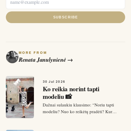
SUBSCRIBE
MORE FROM
Renata Janulynienė
→
30 Jul 2026
Ko reikia norint tapti
modeliu 📸
Dažnai sulaukiu klausimo: “Noriu tapti
modeliu? Nuo ko reikėtų pradėti? Kur
kreiptis?” Ir dažnai šiuos klausimus užduoda
net ne patys būsimi modeliai, o jų tėveliai.