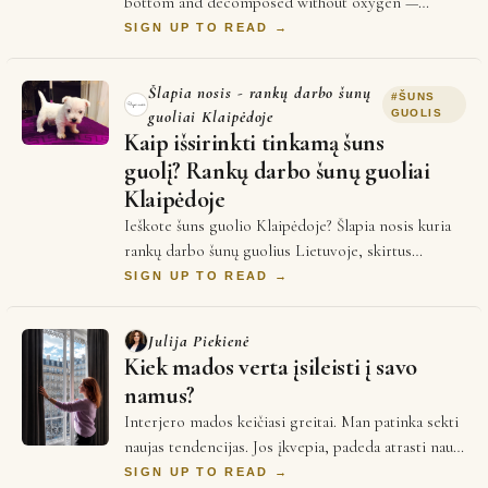
bottom and decomposed without oxygen —
slowly, patiently, for millennia. What it left behind
SIGN UP TO READ →
i…
Šlapia nosis - rankų darbo šunų
#
ŠUNS
guoliai Klaipėdoje
GUOLIS
Kaip išsirinkti tinkamą šuns
guolį? Rankų darbo šunų guoliai
Klaipėdoje
Ieškote šuns guolio Klaipėdoje? Šlapia nosis kuria
rankų darbo šunų guolius Lietuvoje, skirtus
patogiam augintinio poilsiui. Kyla klausimai …
SIGN UP TO READ →
Julija Piekienė
Kiek mados verta įsileisti į savo
namus?
Interjero mados keičiasi greitai. Man patinka sekti
naujas tendencijas. Jos įkvepia, padeda atrasti naujų
medžiagų, spalvų ir idėjų. Tačiau …
SIGN UP TO READ →