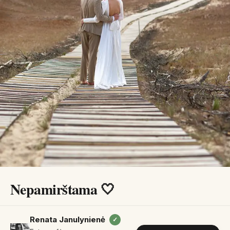
Nepamirštama 🤍
Renata Janulynienė
✓