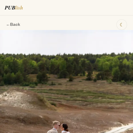
PUB
lish
☾
←
Back