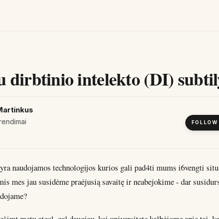
dirbtinio intelekto (DI) subti
Martinkus
rendimai
FOLLOW
 yra naudojamos technologijos kurios gali pad4ti mums i6vengti situ
mis mes jau susidėme praėjusią savaitę ir neabejokime - dar susidur
udojame?
imt metų atgal, gal daugiau, kai universitete kalbėjome apie tai, ka