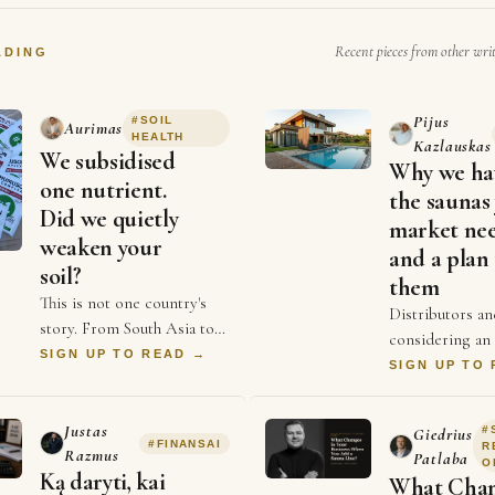
Recent pieces from other wri
ADING
Pijus
#
SOIL
Aurimas
HEALTH
Kazlauskas
We subsidised
Why we ha
one nutrient.
the saunas
Did we quietly
market ne
weaken your
and a plan 
soil?
them
This is not one country's
Distributors an
story. From South Asia to
considering an
Africa to parts of Europe
SIGN UP TO READ →
sauna line for 
SIGN UP TO
and the Americas,
usually do not 
agriculture has spent
shortage of opt
decades chasing a sing…
Justas
#
Giedrius
evaluate. There
#
FINANSAI
R
Razmus
Patlaba
O
Ką daryti, kai
What Cha