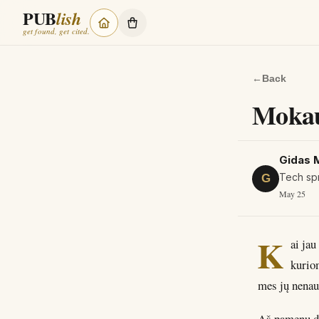
PUB
lish
get found, get cited.
←
Back
Mokau 
Gidas 
Tech sp
G
May 25
K
ai jau
kurio
mes jų nena
Aš pamenu deš