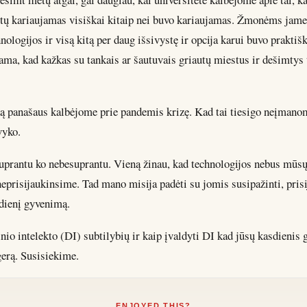
būtų kariaujamas visiškai kitaip nei buvo kariaujamas. Žmonėms jame
nologijos ir visą kitą per daug išsivystę ir opcija karui buvo praktišk
ama, kad kažkas su tankais ar šautuvais griautų miestus ir dešimtys
 panašaus kalbėjome prie pandemis krizę. Kad tai tiesigo neįmano
vyko.
uprantu ko nebesuprantu. Vieną žinau, kad technologijos nebus mūsų
neprisijaukinsime. Tad mano misija padėti su jomis susipažinti, prisi
sdienį gyvenimą.
nio intelekto (DI) subtilybių ir kaip įvaldyti DI kad jūsų kasdienis
gerą. Susisiekime.
ENJOYED THIS?