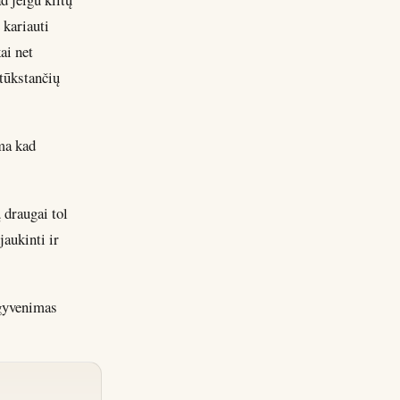
 kariauti
ai net
 tūkstančių
ma kad
 draugai tol
jaukinti ir
 gyvenimas