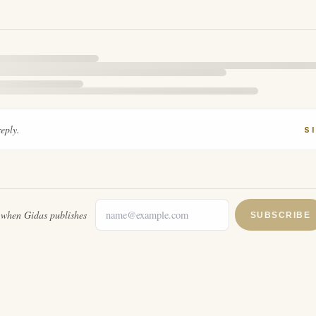
reply.
S
l when
Gidas
publishes
SUBSCRIBE