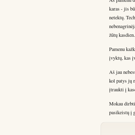
karas - jis 
netektų. Tech
nebenagrinėj
žūtų kasdien.
Pamenu kažką
įvyktų, kas į
Aš jau nebes
kol patys jų 
įtraukti į ka
Mokau dirbti
pasikeistų į 