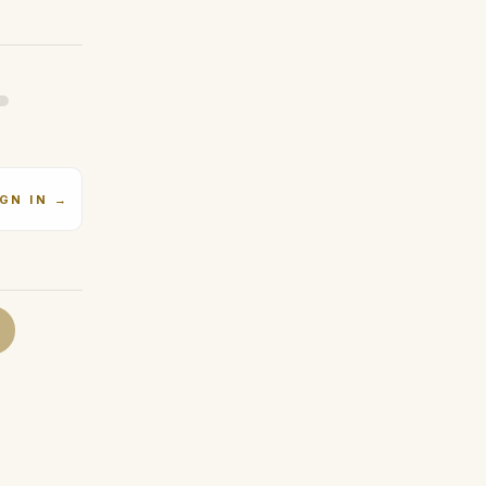
IGN IN
→