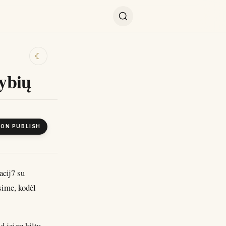
☾
lybių
 ON PUBLISH
acij7 su
sime, kodėl
d jeigu kiltų