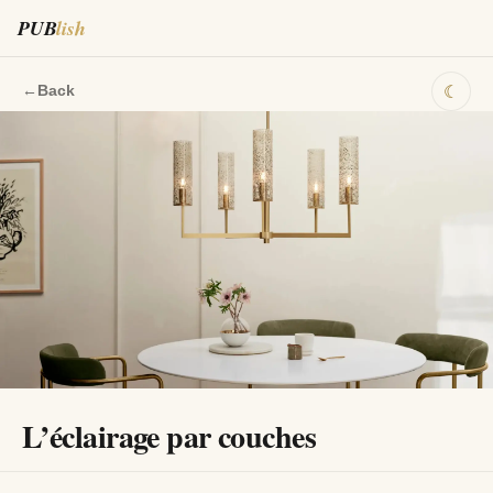
PUB
lish
☾
←
Back
L’éclairage par couches