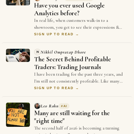
Have you ever used Google
Analytics before?
In real life, when customers walk-in to a
showroom, you get to see their expressions &
body language from the moment they stepped in.
SIGN UP TO READ →
It hel…
Nikhil Ompratap Dhore
N
The Secret Behind Profitable
Traders: Trading Journals
I have been trading for the past three years, and
I'm still not consistently profitable. Like many
beginners, I believed that becoming good …
SIGN UP TO READ →
Leo Rohn
#
AI
Many are still waiting for the
"right time"
The second half of 2026 is becoming a turning