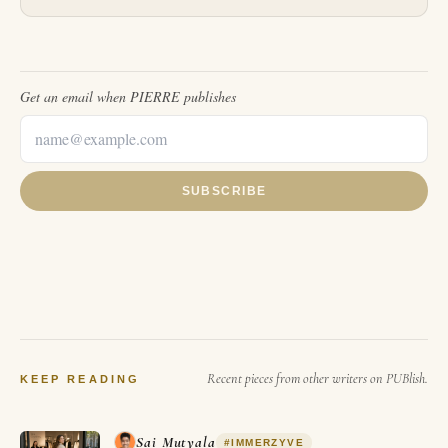
Get an email when
PIERRE
publishes
SUBSCRIBE
Recent pieces from other writers on PUBlish.
KEEP READING
Sai Mutyala
#
IMMERZYVE