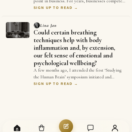
point in business. For years, businesses competed
on price and better ads and who could spend …
SIGN UP TO READ →
Lina Jan
Could certain breathing
techniques help with body
inflammation and, by extension,
our felt sense of emotional and
psychological wellbeing?
A few months ago, I attended the first ‘Studying
the Human Brain’ symposium initiated and
organised by Dr Emily Clements and Dr Sonia
SIGN UP TO READ →
Medina…