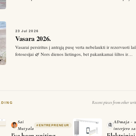
modeliai, o jų tėveliai. Taigi, svarbiausia yra suprasti, kad ne n
nuotraukų ar sekėjų skaičiaus socialiniuose tinkluose prasided
23 Jul 2026
Vasara 2026.
Vasarai persiritus į antrąją pusę verta nebelaukti ir rezervuoti la
fotosesijai 🌿 Nors dienos lietingos, bet pakankamai šiltos ir
“fotogeniškos”!! Išbandyta!! 🌿 Tokiomis dienomis galime kurti
vasariškus kadrus ir tookius stipresnius, labiau rudeniškus, bet
Recent pieces from other wri
ADING
Sai
ADmaja - u
#
ENTREPRENEUR
Mutyala
interjero s
I've been writing
Elektriniai