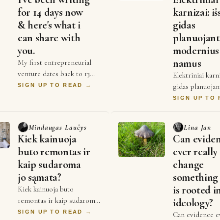
for 14 days now
karnizai: i
& here's what i
gidas
can share with
planuojan
you.
modernius
namus
My first entrepreneurial
venture dates back to 13
Elektriniai karn
years ago. It was hugely
SIGN UP TO READ →
gidas planuoja
successful in Hyderabad,
modernius namu
SIGN UP TO
India until i decided to
dešimtmetį elek
leave home to g…
karnizai daugeli
Mindaugas Laučys
Lina Jan
kaip prabango
Kiek kainuoja
Can evide
buto remontas ir
ever really
kaip sudaroma
change
jo sąmata?
something 
is rooted i
Kiek kainuoja buto
remontas ir kaip sudaroma
ideology?
jo sąmata? Buto remonto
SIGN UP TO READ →
Can evidence ev