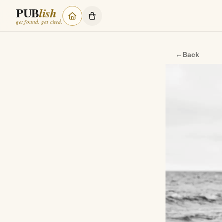
PUB
lish
get found, get cited.
←
Back