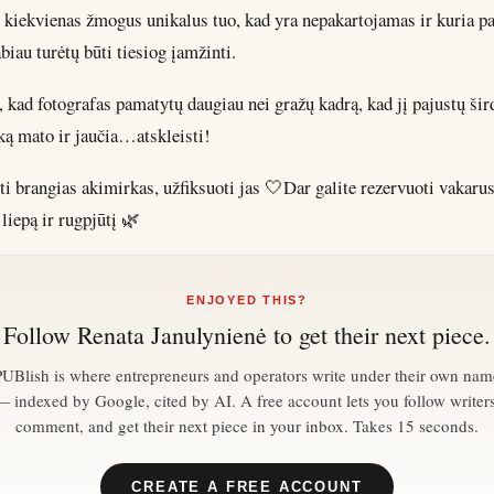
t kiekvienas žmogus unikalus tuo, kad yra nepakartojamas ir kuria pa
biau turėtų būti tiesiog įamžinti.
 kad fotografas pamatytų daugiau nei gražų kadrą, kad jį pajustų šir
ką mato ir jaučia…atskleisti!
i brangias akimirkas, užfiksuoti jas 🤍Dar galite rezervuoti vakaru
liepą ir rugpjūtį 🌿
ENJOYED THIS?
Follow
Renata Janulynienė
to get their next piece.
PUBlish is where entrepreneurs and operators write under their own nam
— indexed by Google, cited by AI. A free account lets you follow writers
comment, and get their next piece in your inbox. Takes 15 seconds.
CREATE A FREE ACCOUNT