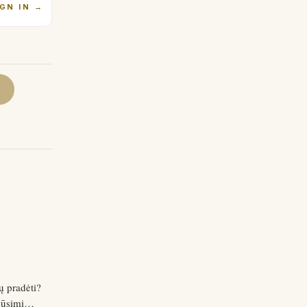
IGN IN
→
ų pradėti?
būsimi