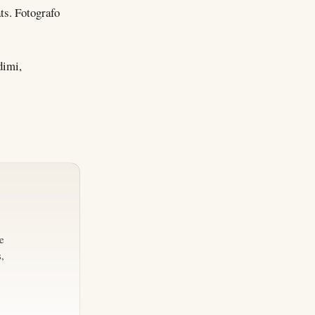
ts. Fotografo
dimi,
s
e
,