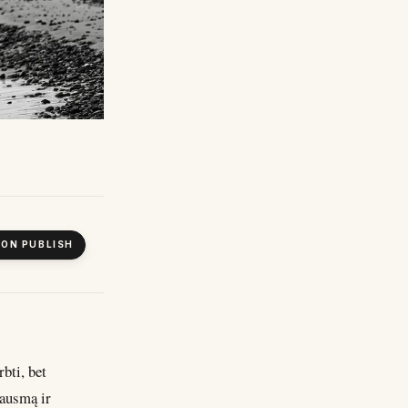
 ON PUBLISH
rbti, bet
 jausmą ir