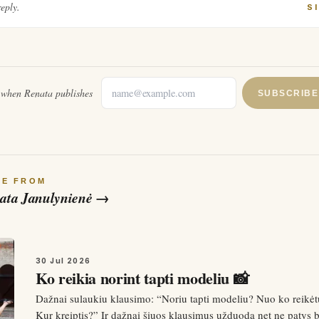
reply.
S
l when
Renata
publishes
SUBSCRIBE
RE FROM
ata Janulynienė
→
30 Jul 2026
Ko reikia norint tapti modeliu 📸
Dažnai sulaukiu klausimo: “Noriu tapti modeliu? Nuo ko reikėt
Kur kreiptis?” Ir dažnai šiuos klausimus užduoda net ne patys 