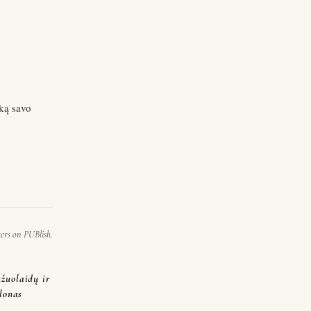
uo tobulų
a…
iką savo
 ir
 labai…
ters on PUBlish.
žuolaidų ir
alonas