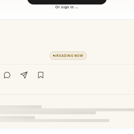
Or sign in →
1
READING NOW