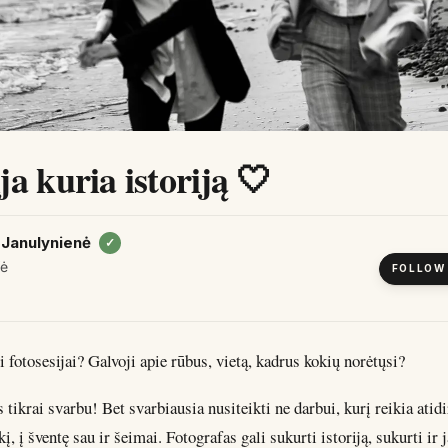
a kuria istoriją 🤍
 Janulynienė
✓
fė
FOLLOW
i fotosesijai? Galvoji apie rūbus, vietą, kadrus kokių norėtųsi?
 tikrai svarbu! Bet svarbiausia nusiteikti ne darbui, kurį reikia atidi
ykį, į šventę sau ir šeimai. Fotografas gali sukurti istoriją, sukurti ir