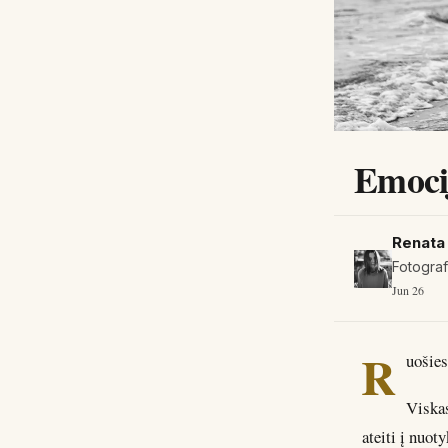
Emocij
Renata
Fotogra
Jun 26
R
uošies
Viskas
ateiti į nuot