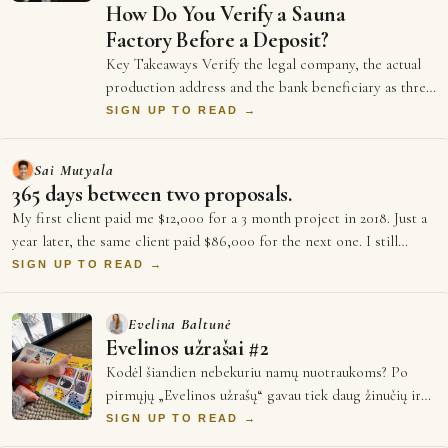
How Do You Verify a Sauna
Factory Before a Deposit?
Key Takeaways Verify the legal company, the actual
production address and the bank beneficiary as three
separate facts. EU BRIS provides rea…
SIGN UP TO READ →
Sai Mutyala
365 days between two proposals.
My first client paid me $12,000 for a 3 month project in 2018. Just a
year later, the same client paid $86,000 for the next one. I still
rem…
SIGN UP TO READ →
Evelina Baltunė
Evelinos užrašai #2
Kodėl šiandien nebekuriu namų nuotraukoms? Po
pirmųjų „Evelinos užrašų“ gavau tiek daug žinučių ir
reakcijų, kad dar ilgai apie jas galvojau…
SIGN UP TO READ →