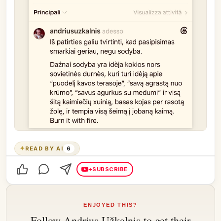
✦
READ BY AI
6
+
SUBSCRIBE
ENJOYED THIS?
Follow
Andrius Užkalnis
to get their