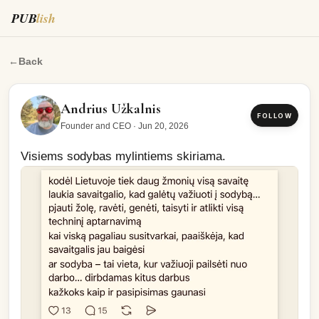
PUB
lish
Visiems sodybas mylintiems skiriama.
←
Back
Andrius Užkalnis
FOLLOW
Founder and CEO
·
Jun 20, 2026
Visiems sodybas mylintiems skiriama.