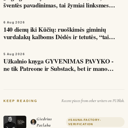
šventès pavadinimas, tai žymiai linksmesnis
žodis ir sąvoka.
6 Aug 2026
140 dienų iki Kūčių: ruoškimės giminių
vurdalakų kalboms Dėdės ir tetutės, “tai
kaip tas Londonas”, mandarinai ir
mišrainės balkone, tai…
5 Aug 2026
Užkalnio knyga GYVENIMAS PAVYKO -
ne tik Patreone ir Substack, bet ir mano
KO-FI kanale. Šis skyrius apie tai, kaip
veikia humoras ir kodėl…
Recent pieces from other writers on PUBlish.
KEEP READING
Giedrius
#
SAUNA-FACTORY-
Patlaba
VERIFICATION