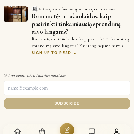
ADmaja - užuolaidų ir interjero salonas
Romanetės ar užuolaidos: kaip
pasirinkti tinkamiausią sprendimą
savo langams?
Romanetės ar užuolaidos: kaip pasirinkti tinkamiausią
sprendimą savo langams? Kai įrenginėjame namus,
langų dekoras dažnai tampa vienu iš pa…
SIGN UP TO READ →
Get an email when
Andrius
publishes
SUBSCRIBE