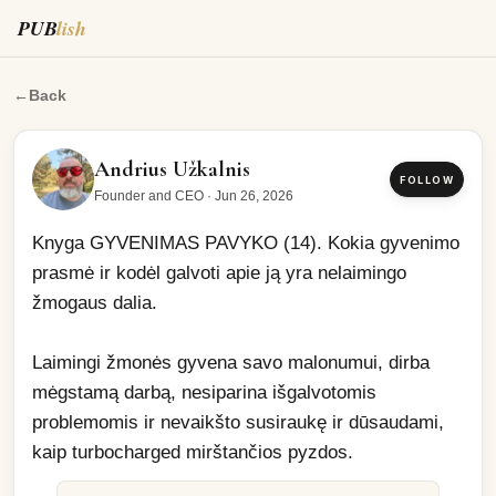
PUB
lish
Knyga GYVENIMAS PAVYKO (14).
←
Back
Andrius Užkalnis
FOLLOW
Founder and CEO
·
Jun 26, 2026
Knyga GYVENIMAS PAVYKO (14). Kokia gyvenimo 
prasmė ir kodėl galvoti apie ją yra nelaimingo 
žmogaus dalia. 
Laimingi žmonės gyvena savo malonumui, dirba 
mėgstamą darbą, nesiparina išgalvotomis 
problemomis ir nevaikšto susiraukę ir dūsaudami, 
kaip turbocharged mirštančios pyzdos. 