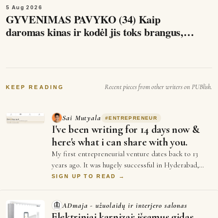
anglų kalbos…
5 Aug 2026
GYVENIMAS PAVYKO (34) Kaip
daromas kinas ir kodėl jis toks brangus,
kas vyksta mūsų smegenyse, kuo skiriasi
filmai ir serialai ir archyvas…
Recent pieces from other writers on PUBlish.
KEEP READING
Sai Mutyala
#
ENTREPRENEUR
I've been writing for 14 days now &
here's what i can share with you.
My first entrepreneurial venture dates back to 13
years ago. It was hugely successful in Hyderabad,
India until i decided to leave home to g…
SIGN UP TO READ →
ADmaja - užuolaidų ir interjero salonas
Elektriniai karnizai: išsamus gidas