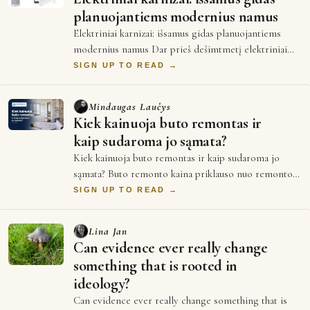
planuojantiems modernius namus
Elektriniai karnizai: išsamus gidas planuojantiems
modernius namus Dar prieš dešimtmetį elektriniai
karnizai daugeliui atrodė kaip prabangos…
SIGN UP TO READ →
Mindaugas Laučys
Kiek kainuoja buto remontas ir
kaip sudaroma jo sąmata?
Kiek kainuoja buto remontas ir kaip sudaroma jo
sąmata? Buto remonto kaina priklauso nuo remonto
tipo: kosmetinis remontas (dažymas, grindų …
SIGN UP TO READ →
Lina Jan
Can evidence ever really change
something that is rooted in
ideology?
Can evidence ever really change something that is