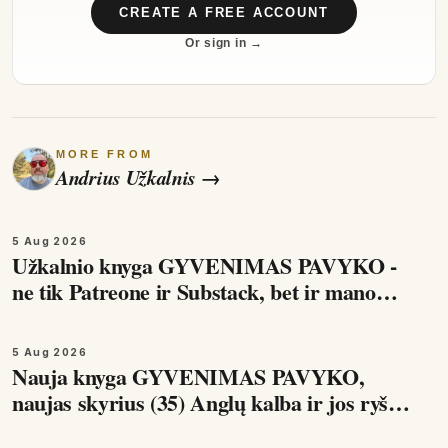
CREATE A FREE ACCOUNT
Or sign in →
MORE FROM
Andrius Užkalnis
→
5 Aug 2026
Užkalnio knyga GYVENIMAS PAVYKO -
ne tik Patreone ir Substack, bet ir mano
KO-FI kanale. Šis skyrius apie tai, kaip
veikia humoras ir kodėl…
5 Aug 2026
Nauja knyga GYVENIMAS PAVYKO,
naujas skyrius (35) Anglų kalba ir jos ryšys
su sėkmingu ir laimingu gyvenimu Be geros