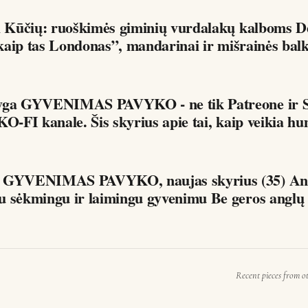
 Kūčių: ruoškimės giminių vurdalakų kalboms Dėdės ir
i kaip tas Londonas”, mandarinai ir mišrainės bal
yga GYVENIMAS PAVYKO - ne tik Patreone ir S
KO-FI kanale. Šis skyrius apie tai, kaip veikia hu
a GYVENIMAS PAVYKO, naujas skyrius (35) Ang
ir jos ryšys su sėkmingu ir laimingu gyveni
Recent pieces from o
G