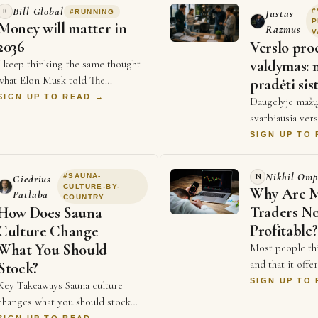
Bill Global
B
#
Justas
#
RUNNING
P
Money will matter in
Razmus
V
2036
Verslo pro
valdymas: 
I keep thinking the same thought
what Elon Musk told The
pradėti sis
Economist a couple weeks ago,
SIGN UP TO READ →
Daugelyje mažų
that money will not matter in
svarbiausia ver
2036, and every single …
niekur nėra užra
SIGN UP TO
žmonių galvose
darbuotojas žin
Nikhil Omp
#
SAUNA-
N
Giedrius
CULTURE-BY-
Why Are 
Patlaba
COUNTRY
Traders N
How Does Sauna
Profitable?
Culture Change
What You Should
Most people thi
and that it offe
Stock?
The reality is v
SIGN UP TO
Key Takeaways Sauna culture
Thousands of t
changes what you should stock
in the m…