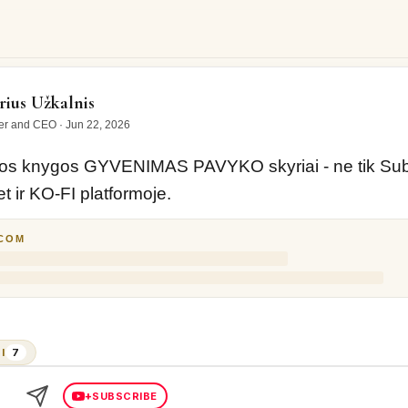
nygos GYVENIMAS PAVYKO skyriai - ne tik Substack ir…
ius Užkalnis
er and CEO
·
Jun 22, 2026
os knygos GYVENIMAS PAVYKO skyriai - ne tik Subst
t ir KO-FI platformoje.
.COM
I
7
+
SUBSCRIBE