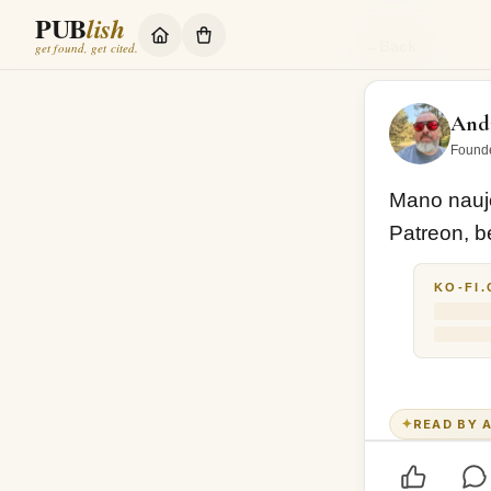
PUB
lish
Mano naujos k
←
Back
get found, get cited.
Andr
Found
Mano nauj
Patreon, be
KO-FI
✦
READ BY A