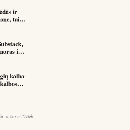
kone, tai…
ubstack,
moras ir
lų kalba
mu Be geros anglų kalbos…
ther writers on PUBlish.