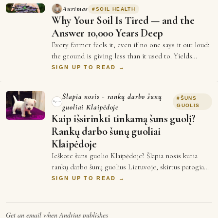
Aurimas
#
SOIL HEALTH
Why Your Soil Is Tired — and the
Answer 10,000 Years Deep
Every farmer feels it, even if no one says it out loud:
the ground is giving less than it used to. Yields
plateau. Inputs cost more every se…
SIGN UP TO READ →
Šlapia nosis - rankų darbo šunų
#
ŠUNS
guoliai Klaipėdoje
GUOLIS
Kaip išsirinkti tinkamą šuns guolį?
Rankų darbo šunų guoliai
Klaipėdoje
Ieškote šuns guolio Klaipėdoje? Šlapia nosis kuria
rankų darbo šunų guolius Lietuvoje, skirtus patogiam
augintinio poilsiui. Kyla klausimai …
SIGN UP TO READ →
Get an email when
Andrius
publishes