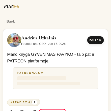
PUB
lish
Mano knyga GYVENIMAS PAVYKO - taip pat ir PATREON 
←
Back
Andrius Užkalnis
FOLLOW
Founder and CEO
·
Jun 17, 2026
Mano knyga GYVENIMAS PAVYKO - taip pat ir 
PATREON platformoje. 
PATREON.COM
✦
READ BY AI
9