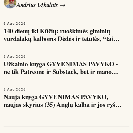
Andrius Užkalnis
→
6 Aug 2026
140 dienų iki Kūčių: ruoškimės giminių
vurdalakų kalboms Dėdės ir tetutės, “tai
kaip tas Londonas”, mandarinai ir
mišrainės balkone, tai…
5 Aug 2026
Užkalnio knyga GYVENIMAS PAVYKO -
ne tik Patreone ir Substack, bet ir mano
KO-FI kanale. Šis skyrius apie tai, kaip
veikia humoras ir kodėl…
5 Aug 2026
Nauja knyga GYVENIMAS PAVYKO,
naujas skyrius (35) Anglų kalba ir jos ryšys
su sėkmingu ir laimingu gyvenimu Be geros
anglų kalbos…