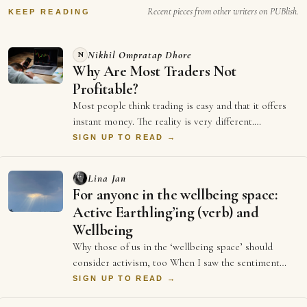
Recent pieces from other writers on PUBlish.
KEEP READING
Nikhil Ompratap Dhore
N
Why Are Most Traders Not
Profitable?
Most people think trading is easy and that it offers
instant money. The reality is very different.
Thousands of traders spend years in the m…
SIGN UP TO READ →
Lina Jan
For anyone in the wellbeing space:
Active Earthling’ing (verb) and
Wellbeing
Why those of us in the ‘wellbeing space’ should
consider activism, too When I saw the sentiment
reflected in the above sontence on LinkedIn …
SIGN UP TO READ →