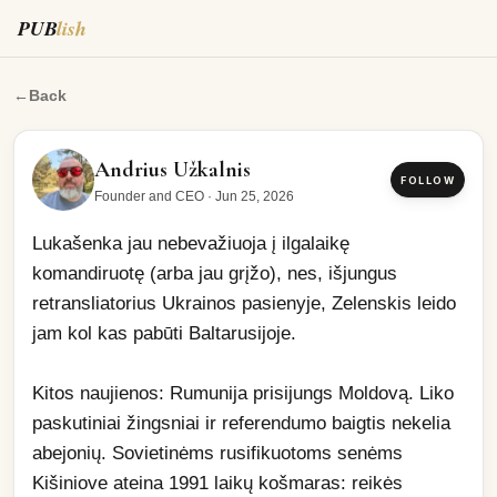
PUB
lish
Lukašenka jau nebevažiuoja į ilgalaikę komandiruotę (arb
←
Back
Andrius Užkalnis
FOLLOW
Founder and CEO
·
Jun 25, 2026
Lukašenka jau nebevažiuoja į ilgalaikę 
komandiruotę (arba jau grįžo), nes, išjungus 
retransliatorius Ukrainos pasienyje, Zelenskis leido 
jam kol kas pabūti Baltarusijoje. 
Kitos naujienos: Rumunija prisijungs Moldovą. Liko 
paskutiniai žingsniai ir referendumo baigtis nekelia 
abejonių. Sovietinėms rusifikuotoms senėms 
Kišiniove ateina 1991 laikų košmaras: reikės 