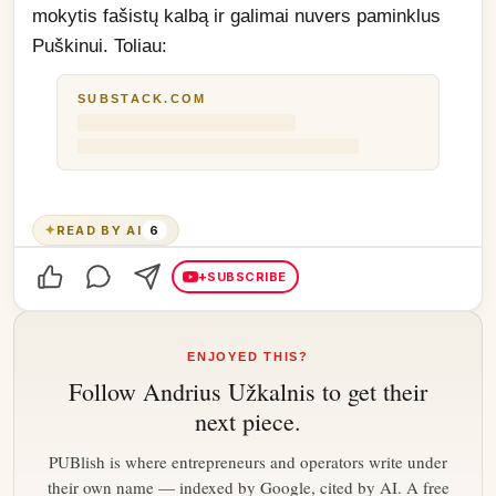
mokytis fašistų kalbą ir galimai nuvers paminklus 
Puškinui. Toliau:
SUBSTACK.COM
✦
READ BY AI
6
+
SUBSCRIBE
ENJOYED THIS?
Follow
Andrius Užkalnis
to get their
next piece.
PUBlish is where entrepreneurs and operators write under
their own name — indexed by Google, cited by AI. A free