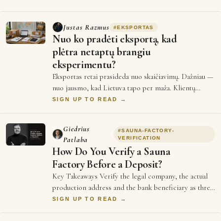
Justas Razmus
#
EKSPORTAS
Nuo ko pradėti eksportą, kad
plėtra netaptų brangiu
eksperimentu?
Eksportas retai prasideda nuo skaičiavimų. Dažniau —
nuo jausmo, kad Lietuva tapo per maža. Klientų
vietinėje rinkoje jau turi, produktas ve…
SIGN UP TO READ →
Giedrius
#
SAUNA-FACTORY-
Patlaba
VERIFICATION
How Do You Verify a Sauna
Factory Before a Deposit?
Key Takeaways Verify the legal company, the actual
production address and the bank beneficiary as three
separate facts. EU BRIS provides rea…
SIGN UP TO READ →