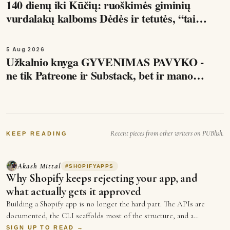
140 dienų iki Kūčių: ruoškimės giminių
vurdalakų kalboms Dėdės ir tetutės, “tai
kaip tas Londonas”, mandarinai ir
mišrainės balkone, tai…
5 Aug 2026
Užkalnio knyga GYVENIMAS PAVYKO -
ne tik Patreone ir Substack, bet ir mano
KO-FI kanale. Šis skyrius apie tai, kaip
veikia humoras ir kodėl…
Recent pieces from other writers on PUBlish.
KEEP READING
Akash Mittal
#
SHOPIFYAPPS
Why Shopify keeps rejecting your app, and
what actually gets it approved
Building a Shopify app is no longer the hard part. The APIs are
documented, the CLI scaffolds most of the structure, and a
competent develop…
SIGN UP TO READ →