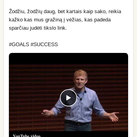
Žodžiu, žodžių daug, bet kartais kaip sako, reikia 
kažko kas mus gražiną į vėžias, kas padeda 
sparčiau judėti tikslo link. 
#GOALS #SUCCESS
▶
YouTube video