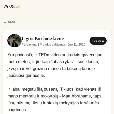
PUB
lish
Yra podcast'ų ir TEDx video su kuriais gyvenu jau metų me
←
Back
Ligita Karčiauskienė
FOLLOW
Pardavimai | Projektų valdymas
·
Jun 11, 2026
Yra podcast'ų ir TEDx video su kuriais gyvenu jau 
metų metus, ir jie kaip 'labas rytas' - susiklauso, 
įkvepia ir vėl gražina mane į tą būseną kurioje 
jaučiuosi geriausiai. 
Ir labai mėgstu šią būseną. Tikiuosi kad vienas iš 
mano mentorių ir mokytojų - Matt Abrahams, taps 
jūsų būsimų tikslų ir siekių mokytojas ir sėkmės 
pagrindas.