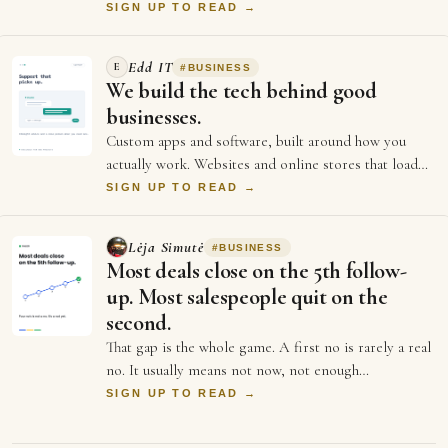
Consultants. Specifically Legal Consu…
SIGN UP TO READ →
Edd IT
E
#
BUSINESS
We build the tech behind good
businesses.
Custom apps and software, built around how you
actually work. Websites and online stores that load
fast and sell. And the ongoing support an…
SIGN UP TO READ →
Lėja Simutė
#
BUSINESS
Most deals close on the 5th follow-
up. Most salespeople quit on the
second.
That gap is the whole game. A first no is rarely a real
no. It usually means not now, not enough
information, or not the right moment. Each …
SIGN UP TO READ →