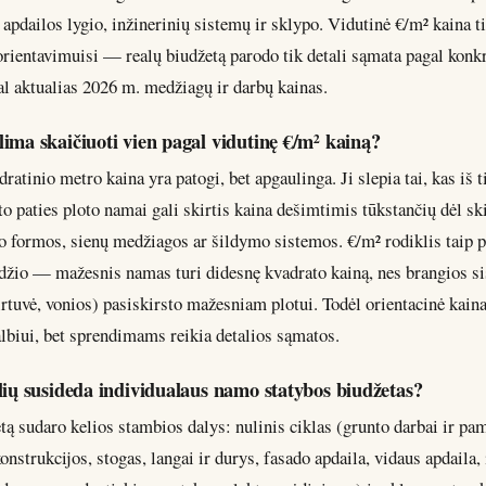
 apdailos lygio, inžinerinių sistemų ir sklypo. Vidutinė €/m² kaina ti
orientavimuisi — realų biudžetą parodo tik detali sąmata pagal konkr
al aktualias 2026 m. medžiagų ir darbų kainas.
ima skaičiuoti vien pagal vidutinę €/m² kainą?
ratinio metro kaina yra patogi, bet apgaulinga. Ji slepia tai, kas iš 
to paties ploto namai gali skirtis kaina dešimtimis tūkstančių dėl sk
o formos, sienų medžiagos ar šildymo sistemos. €/m² rodiklis taip p
žio — mažesnis namas turi didesnę kvadrato kainą, nes brangios s
rtuvė, vonios) pasiskirsto mažesniam plotui. Todėl orientacinė kaina
biui, bet sprendimams reikia detalios sąmatos.
lių susideda individualaus namo statybos biudžetas?
ą sudaro kelios stambios dalys: nulinis ciklas (grunto darbai ir pam
onstrukcijos, stogas, langai ir durys, fasado apdaila, vidaus apdaila,