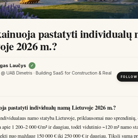
ainuoja pastatyti individualų
oje 2026 m.?
gas Laučys
✓
@ UAB Dimetris · Building SaaS for Construction & Real
FOLLOW
oja pastatyti individualų namą Lietuvoje 2026 m.?
individualaus namo statyba Lietuvoje, priklausomai nuo sprendinių, 
a apie 1 200–2 000 €/m² ir daugiau, todėl vidutinio ~120 m² namo st
siekti nuo maždaug 150 000 € iki 250 000 € ir daugiau. Tiksli suma p