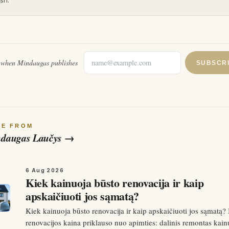
sh.
l when
Mindaugas
publishes
SUBSCR
RE FROM
daugas Laučys
→
6 Aug 2026
Kiek kainuoja būsto renovacija ir kaip
apskaičiuoti jos sąmatą?
Kiek kainuoja būsto renovacija ir kaip apskaičiuoti jos sąmatą?
renovacijos kaina priklauso nuo apimties: dalinis remontas kain