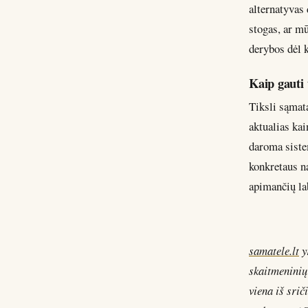
alternatyvas 
stogas, ar mū
derybos dėl k
Kaip gauti 
Tiksli sąmata
aktualias kai
daroma siste
konkretaus n
apimančių la
samatele.lt
y
skaitmeninių
viena iš srič