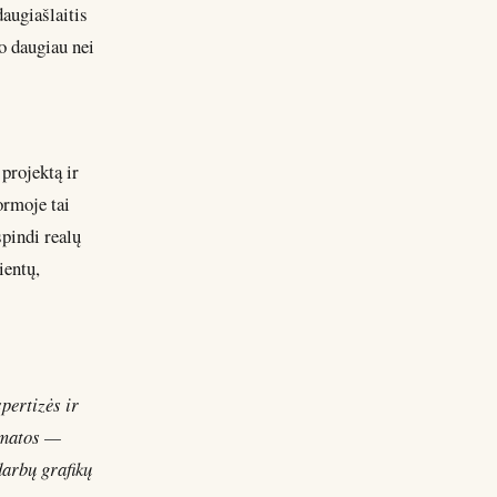
daugiašlaitis
o daugiau nei
projektą ir
ormoje tai
pindi realų
ientų,
pertizės ir
sąmatos —
darbų grafikų