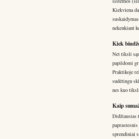
sistemos (ši
Kiekviena da
suskaidymas l
nekenkiant k
Kiek biudže
Net tiksli s
papildomi gr
Praktikoje r
sudėtingu skl
nes kuo tiksl
Kaip sumaž
Didžiausias 
paprastesnis 
sprendiniai 