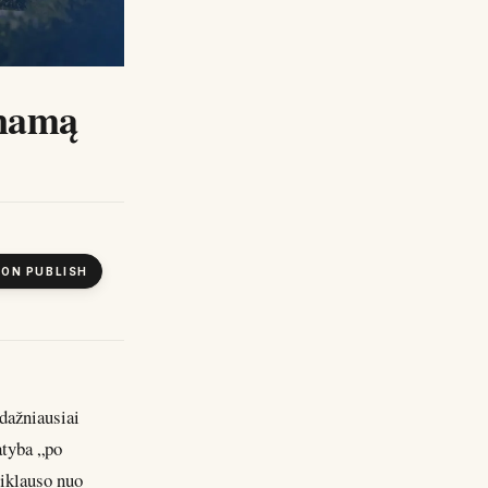
 namą
 ON PUBLISH
dažniausiai
atyba „po
riklauso nuo