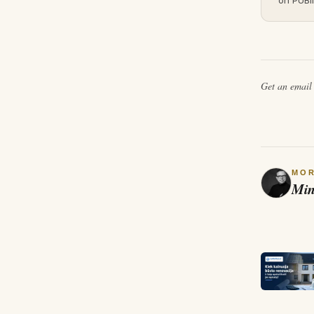
on PUBli
Get an emai
MO
Min