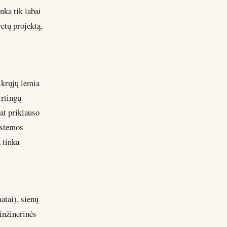
nka tik labai
etų projektą,
tikrųjų lemia
irtingų
at priklauso
istemos
 tinka
atai), sienų
 inžinerinės