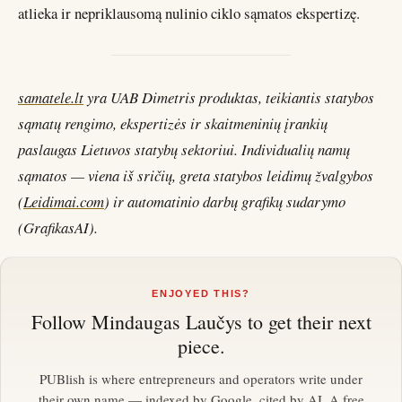
atlieka ir nepriklausomą nulinio ciklo sąmatos ekspertizę.
samatele.lt
yra UAB Dimetris produktas, teikiantis statybos
sąmatų rengimo, ekspertizės ir skaitmeninių įrankių
paslaugas Lietuvos statybų sektoriui. Individualių namų
sąmatos — viena iš sričių, greta statybos leidimų žvalgybos
(
Leidimai.com
) ir automatinio darbų grafikų sudarymo
(GrafikasAI).
ENJOYED THIS?
Follow
Mindaugas Laučys
to get their next
piece.
PUBlish is where entrepreneurs and operators write under
their own name — indexed by Google, cited by AI. A free