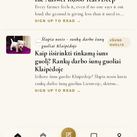
Every farmer feels it, even if no one says it out
loud: the ground is giving less than it used to.
Yields plateau. Inputs cost more every se…
SIGN UP TO READ →
Šlapia nosis - rankų darbo šunų
#
ŠUNS
guoliai Klaipėdoje
GUOLIS
Kaip išsirinkti tinkamą šuns
guolį? Rankų darbo šunų guoliai
Klaipėdoje
Ieškote šuns guolio Klaipėdoje? Šlapia nosis kuria
rankų darbo šunų guolius Lietuvoje, skirtus
patogiam augintinio poilsiui. Kyla klausimai …
SIGN UP TO READ →