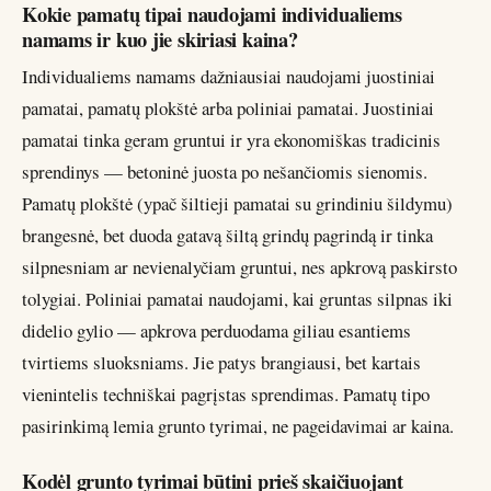
Kokie pamatų tipai naudojami individualiems
namams ir kuo jie skiriasi kaina?
Individualiems namams dažniausiai naudojami juostiniai
pamatai, pamatų plokštė arba poliniai pamatai. Juostiniai
pamatai tinka geram gruntui ir yra ekonomiškas tradicinis
sprendinys — betoninė juosta po nešančiomis sienomis.
Pamatų plokštė (ypač šiltieji pamatai su grindiniu šildymu)
brangesnė, bet duoda gatavą šiltą grindų pagrindą ir tinka
silpnesniam ar nevienalyčiam gruntui, nes apkrovą paskirsto
tolygiai. Poliniai pamatai naudojami, kai gruntas silpnas iki
didelio gylio — apkrova perduodama giliau esantiems
tvirtiems sluoksniams. Jie patys brangiausi, bet kartais
vienintelis techniškai pagrįstas sprendimas. Pamatų tipo
pasirinkimą lemia grunto tyrimai, ne pageidavimai ar kaina.
Kodėl grunto tyrimai būtini prieš skaičiuojant