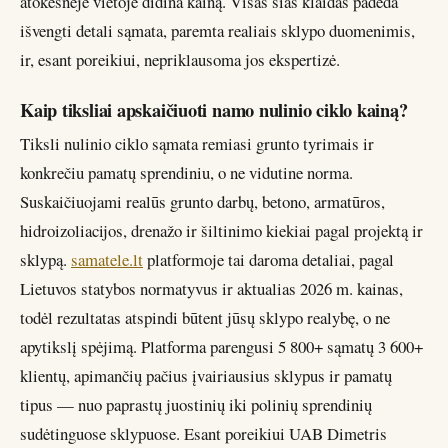
atokesnėje vietoje didina kainą. Visas šias klaidas padeda
išvengti detali sąmata, paremta realiais sklypo duomenimis,
ir, esant poreikiui, nepriklausoma jos ekspertizė.
Kaip tiksliai apskaičiuoti namo nulinio ciklo kainą?
Tiksli nulinio ciklo sąmata remiasi grunto tyrimais ir
konkrečiu pamatų sprendiniu, o ne vidutine norma.
Suskaičiuojami realūs grunto darbų, betono, armatūros,
hidroizoliacijos, drenažo ir šiltinimo kiekiai pagal projektą ir
sklypą.
samatele.lt
platformoje tai daroma detaliai, pagal
Lietuvos statybos normatyvus ir aktualias 2026 m. kainas,
todėl rezultatas atspindi būtent jūsų sklypo realybę, o ne
apytikslį spėjimą. Platforma parengusi 5 800+ sąmatų 3 600+
klientų, apimančių pačius įvairiausius sklypus ir pamatų
tipus — nuo paprastų juostinių iki polinių sprendinių
sudėtinguose sklypuose. Esant poreikiui UAB Dimetris