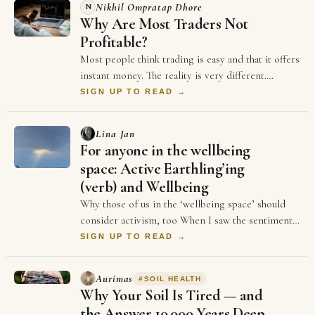
Nikhil Ompratap Dhore
N
Why Are Most Traders Not
Profitable?
Most people think trading is easy and that it offers
instant money. The reality is very different.
Thousands of traders spend years in the m…
SIGN UP TO READ →
Lina Jan
For anyone in the wellbeing
space: Active Earthling’ing
(verb) and Wellbeing
Why those of us in the ‘wellbeing space’ should
consider activism, too When I saw the sentiment
reflected in the above sontence on LinkedIn …
SIGN UP TO READ →
Aurimas
#
SOIL HEALTH
Why Your Soil Is Tired — and
the Answer 10,000 Years Deep