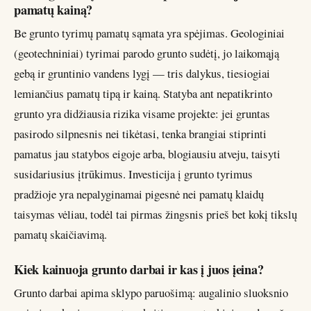
pamatų kainą?
Be grunto tyrimų pamatų sąmata yra spėjimas. Geologiniai
(geotechniniai) tyrimai parodo grunto sudėtį, jo laikomąją
gebą ir gruntinio vandens lygį — tris dalykus, tiesiogiai
lemiančius pamatų tipą ir kainą. Statyba ant nepatikrinto
grunto yra didžiausia rizika visame projekte: jei gruntas
pasirodo silpnesnis nei tikėtasi, tenka brangiai stiprinti
pamatus jau statybos eigoje arba, blogiausiu atveju, taisyti
susidariusius įtrūkimus. Investicija į grunto tyrimus
pradžioje yra nepalyginamai pigesnė nei pamatų klaidų
taisymas vėliau, todėl tai pirmas žingsnis prieš bet kokį tikslų
pamatų skaičiavimą.
Kiek kainuoja grunto darbai ir kas į juos įeina?
Grunto darbai apima sklypo paruošimą: augalinio sluoksnio