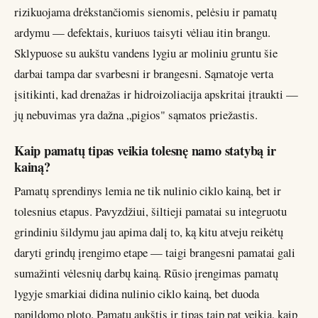
rizikuojama drėkstančiomis sienomis, pelėsiu ir pamatų
ardymu — defektais, kuriuos taisyti vėliau itin brangu.
Sklypuose su aukštu vandens lygiu ar moliniu gruntu šie
darbai tampa dar svarbesni ir brangesni. Sąmatoje verta
įsitikinti, kad drenažas ir hidroizoliacija apskritai įtraukti —
jų nebuvimas yra dažna „pigios" sąmatos priežastis.
Kaip pamatų tipas veikia tolesnę namo statybą ir
kainą?
Pamatų sprendinys lemia ne tik nulinio ciklo kainą, bet ir
tolesnius etapus. Pavyzdžiui, šiltieji pamatai su integruotu
grindiniu šildymu jau apima dalį to, ką kitu atveju reikėtų
daryti grindų įrengimo etape — taigi brangesni pamatai gali
sumažinti vėlesnių darbų kainą. Rūsio įrengimas pamatų
lygyje smarkiai didina nulinio ciklo kainą, bet duoda
papildomo ploto. Pamatų aukštis ir tipas taip pat veikia, kaip