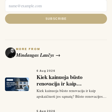
SUBSCRIBE
MORE FROM
Mindaugas Laučys
→
6 Aug 2026
Kiek kainuoja būsto
renovacija ir kaip
apskaičiuoti jos sąmatą?
Kiek kainuoja būsto renovacija ir kaip
apskaičiuoti jos sąmatą? Būsto renovacijos
kaina priklauso nuo apimties: dalinis
remontas kainuoja gerokai mažiau nei
5 Aug 2026