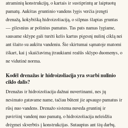
atraminių konstrukcijų, o kartais ir sustiprintų ar laiptuotų
pamatų. Aukštas gruntinio vandens lygis verčia įrengti
drenažą, kokybišką hidroizoliaciją, o silpnas šlapias gruntas
— gilesnius ar polinius pamatus. Tas pats namas lygiame,
sausame sklype gali turėti kelis kartus pigesnį nulinį ciklą nei
ant šlaito su aukštu vandeniu. Šie skirtumai sąmatoje matomi
iškart, kai į skaičiavimą įtraukiami realūs sklypo duomenys, o
ne vidutinė norma.
Kodėl drenažas ir hidroizoliacija yra svarbi nulinio
ciklo dalis?
Drenažas ir hidroizoliacija dažnai nuvertinami, nes jų
nesimato gatavame name, tačiau būtent jie apsaugo pamatus ir
rūsį nuo vandens. Drenažo sistema nuveda gruntinį ir
paviršinį vandenį nuo pamatų, o hidroizoliacija neleidžia
drėgmei skverbtis į konstrukcijas. Sutaupius ant šių darbų,