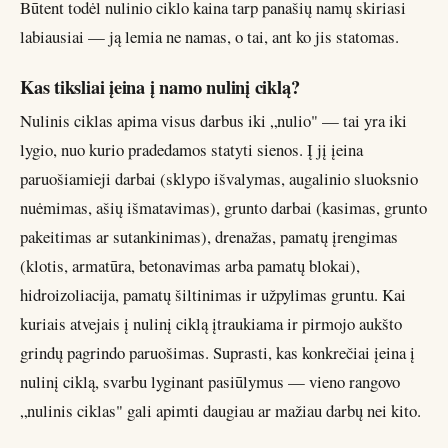
Būtent todėl nulinio ciklo kaina tarp panašių namų skiriasi
labiausiai — ją lemia ne namas, o tai, ant ko jis statomas.
Kas tiksliai įeina į namo nulinį ciklą?
Nulinis ciklas apima visus darbus iki „nulio" — tai yra iki
lygio, nuo kurio pradedamos statyti sienos. Į jį įeina
paruošiamieji darbai (sklypo išvalymas, augalinio sluoksnio
nuėmimas, ašių išmatavimas), grunto darbai (kasimas, grunto
pakeitimas ar sutankinimas), drenažas, pamatų įrengimas
(klotis, armatūra, betonavimas arba pamatų blokai),
hidroizoliacija, pamatų šiltinimas ir užpylimas gruntu. Kai
kuriais atvejais į nulinį ciklą įtraukiama ir pirmojo aukšto
grindų pagrindo paruošimas. Suprasti, kas konkrečiai įeina į
nulinį ciklą, svarbu lyginant pasiūlymus — vieno rangovo
„nulinis ciklas" gali apimti daugiau ar mažiau darbų nei kito.