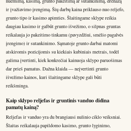
nuėmimą, kasimą, grunto pakeitimą ar sutankinimą, drenažą
ir įvažiavimo įrengimą. Šių darbų kaina priklauso nuo reljefo,
grunto tipo ir kasimo apimties. Šlaitingame sklype reikia
daugiau kasimo ir galbūt grunto išvežimo, o silpnas gruntas
reikalauja jo pakeitimo tinkamu (pavyzdžiui, smėlio pagalvės
įrengimo) ir sutankinimo. Sąmatoje grunto darbai matomi
atskiromis pozicijomis su kiekiais kubiniais metrais, todėl
galima įvertinti, kiek konkrečiai kainuoja sklypo paruošimas
dar prieš pamatus. Dažna klaida — neįvertinti grunto
išvežimo kainos, kuri šlaitingame sklype gali būti
reikšminga.
Kaip sklypo reljefas ir gruntinis vanduo didina
pamatų kainą?
Reljefas ir vanduo yra du brangiausi nulinio ciklo veiksniai.
Šlaitas reikalauja papildomo kasimo, grunto lyginimo,