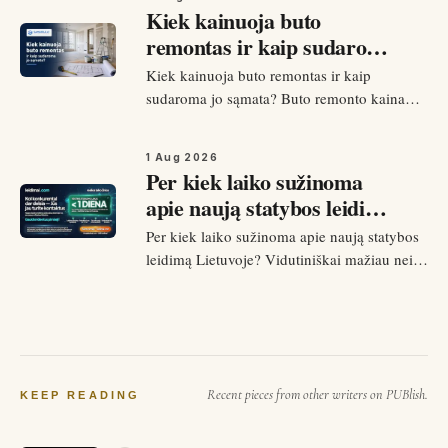
kapitalinė renovacija su sistemų keitimu ir
Kiek kainuoja buto
perplanavimu. Tiksliai kainą parodo tik
remontas ir kaip sudaroma
detali sąmata, sudaryta pagal konkretų…
jo sąmata?
Kiek kainuoja buto remontas ir kaip
sudaroma jo sąmata? Buto remonto kaina
priklauso nuo remonto tipo: kosmetinis
remontas (dažymas, grindų ir dangų
1 Aug 2026
atnaujinimas) kainuoja gerokai mažiau nei
Per kiek laiko sužinoma
kapitalinis remontas su sistemų keitimu,
apie naują statybos leidimą
perplanavimu ir visų paviršių atnaujinimu…
Lietuvoje?
Per kiek laiko sužinoma apie naują statybos
leidimą Lietuvoje? Vidutiniškai mažiau nei
per 24 valandas nuo oficialaus išdavimo
naujas statybos leidimas atsiranda
Leidimai.com sistemoje ir tampa matomas
platformos naudotojams. Tai reiškia, kad
rangovas ar tiekėjas apie naują…
Recent pieces from other writers on PUBlish.
KEEP READING