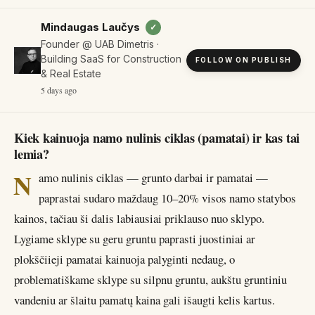
Mindaugas Laučys
✓
Founder @ UAB Dimetris ·
Building SaaS for Construction
FOLLOW ON PUBLISH
& Real Estate
5 days ago
Kiek kainuoja namo nulinis ciklas (pamatai) ir kas tai
lemia?
N
amo nulinis ciklas — grunto darbai ir pamatai —
paprastai sudaro maždaug 10–20% visos namo statybos
kainos, tačiau ši dalis labiausiai priklauso nuo sklypo.
Lygiame sklype su geru gruntu paprasti juostiniai ar
plokščiieji pamatai kainuoja palyginti nedaug, o
problematiškame sklype su silpnu gruntu, aukštu gruntiniu
vandeniu ar šlaitu pamatų kaina gali išaugti kelis kartus.