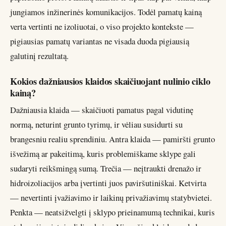
jungiamos inžinerinės komunikacijos. Todėl pamatų kainą
verta vertinti ne izoliuotai, o viso projekto kontekste —
pigiausias pamatų variantas ne visada duoda pigiausią
galutinį rezultatą.
Kokios dažniausios klaidos skaičiuojant nulinio ciklo
kainą?
Dažniausia klaida — skaičiuoti pamatus pagal vidutinę
normą, neturint grunto tyrimų, ir vėliau susidurti su
brangesniu realiu sprendiniu. Antra klaida — pamiršti grunto
išvežimą ar pakeitimą, kuris problemiškame sklype gali
sudaryti reikšmingą sumą. Trečia — neįtraukti drenažo ir
hidroizoliacijos arba įvertinti juos paviršutiniškai. Ketvirta
— nevertinti įvažiavimo ir laikinų privažiavimų statybvietei.
Penkta — neatsižvelgti į sklypo prieinamumą technikai, kuris